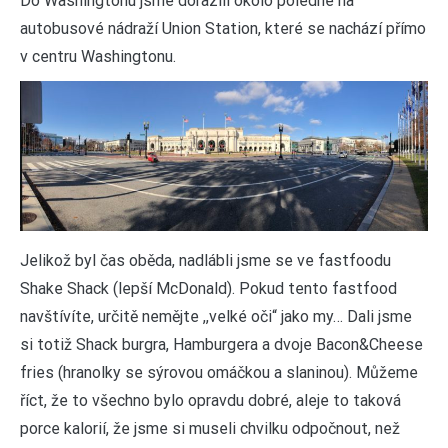
Do Washingtonu jsme dorazili okolo poledne na
autobusové nádraží Union Station, které se nachází přímo
v centru Washingtonu.
Jelikož byl čas oběda, nadlábli jsme se ve fastfoodu
Shake Shack (lepší McDonald). Pokud tento fastfood
navštívíte, určitě nemějte ,,velké oči“ jako my… Dali jsme
si totiž Shack burgra, Hamburgera a dvoje Bacon&Cheese
fries (hranolky se sýrovou omáčkou a slaninou). Můžeme
říct, že to všechno bylo opravdu dobré, aleje to taková
porce kalorií, že jsme si museli chvilku odpočnout, než