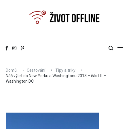
Přeskočit
na
obsah
Život offline
Can you still live offline ?
Domů
Cestování
Tipy a triky
Náš výlet do New Yorku a Washingtonu 2018 – část II. –
Washington DC