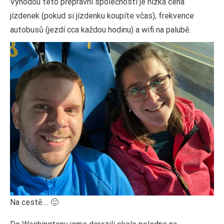
Výhodou této přepravní společnosti je nízká cena
jízdenek (pokud si jízdenku koupíte včas), frekvence
autobusů (jezdí cca každou hodinu) a wifi na palubě.
Na cestě…. 🙂