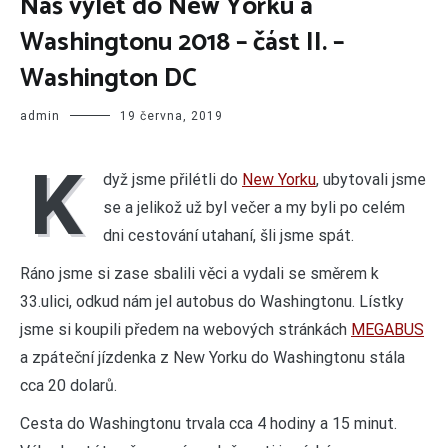
Náš výlet do New Yorku a
Washingtonu 2018 – část II. –
Washington DC
admin
19 června, 2019
K
dyž jsme přilétli do
New Yorku
, ubytovali jsme
se a jelikož už byl večer a my byli po celém
dni cestování utahaní, šli jsme spát.
Ráno jsme si zase sbalili věci a vydali se směrem k
33.ulici, odkud nám jel autobus do Washingtonu. Lístky
jsme si koupili předem na webových stránkách
MEGABUS
a zpáteční jízdenka z New Yorku do Washingtonu stála
cca 20 dolarů.
Cesta do Washingtonu trvala cca 4 hodiny a 15 minut.