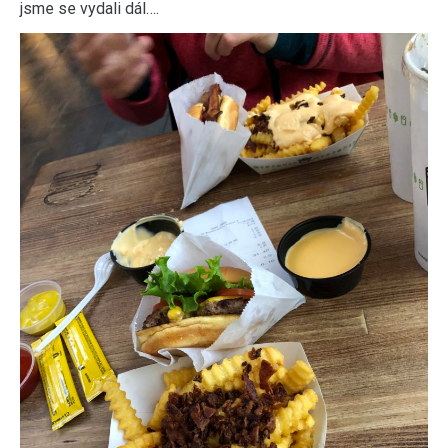
jsme se vydali dál….