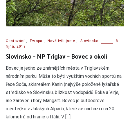
Cestování
,
Evropa
,
Navštívili jsme
,
Slovinsko
8
října, 2019
Slovinsko – NP Triglav – Bovec a okolí
Bovec je jedno ze známějších města v Triglavském
národním parku. Může to býti využitím vodních sportů na
řece Soča, skiareálem Kanin (nejvýše položené lyžařské
středisko ve Slovinsku, blízkost vodopádů Boka a Virje,
ale zároveň i hory Mangart. Bovec je outdoorové
městečko v Julských Alpách, které se nachází cca 20
kilometrů od hranic s Itálií. V […]