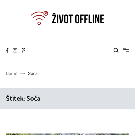
Přeskočit
na
obsah
Život offline
Can you still live offline ?
Domů
Soča
Štítek:
Soča