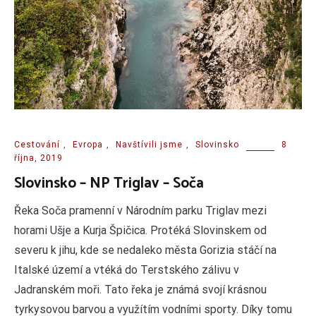
Cestování
,
Evropa
,
Navštívili jsme
,
Slovinsko
8
října, 2019
Slovinsko – NP Triglav – Soča
Řeka Soča pramenní v Národním parku Triglav mezi
horami Ušje a Kurja Špičica. Protéká Slovinskem od
severu k jihu, kde se nedaleko města Gorizia stáčí na
Italské území a vtéká do Terstského zálivu v
Jadranském moři. Tato řeka je známá svojí krásnou
tyrkysovou barvou a využítím vodními sporty. Díky tomu