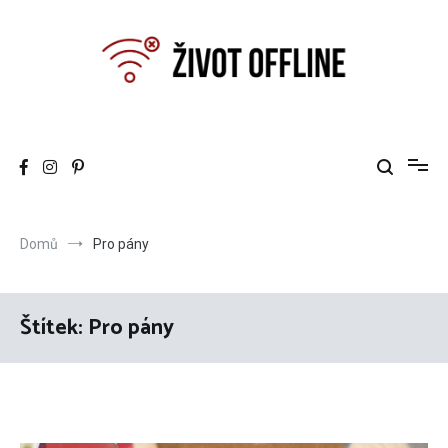
Přeskočit
na
obsah
Život offline
Can you still live offline ?
Domů
Pro pány
Štítek:
Pro pány